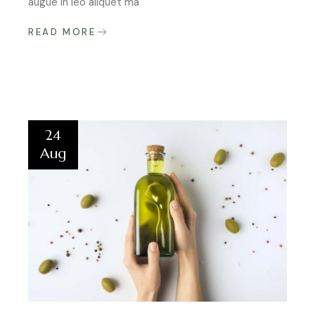
augue in leo aliquet ma
READ MORE
24
Aug