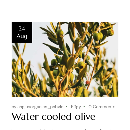
24
Aug
by angiusorganics_pnbvld
Efigy
0 Comments
Water cooled olive