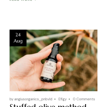
24
Aug
by angiusorganics_pnbvld
Efigy
0 Comments