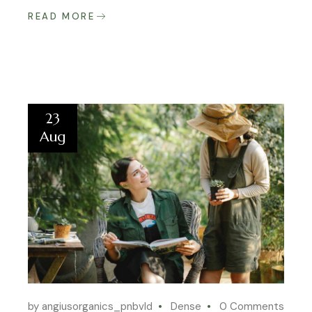
READ MORE
23
Aug
by angiusorganics_pnbvld
Dense
0 Comments