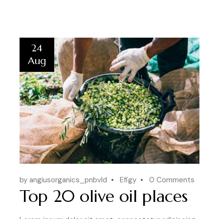
24
Aug
by angiusorganics_pnbvld
Efigy
0 Comments
Top 20 olive oil places