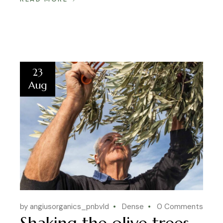
23
Aug
by angiusorganics_pnbvld
Dense
0 Comments